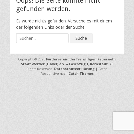
Oops! Die Seite konnte nicht
gefunden werden.
Es wurde nichts gefunden. Versuche es mit einem
der folgenden Links oder der Suche.
S
u
c
h
Copyright © 2026
Förderverein der freiwilligen Feuerwehr
e
Stadt Werder (Havel) e.V. – Löschzug 1, Kernstadt
. All
n
Rights Reserved.
Datenschutzerklärung
| Catch
a
Responsive nach
Catch Themes
c
h
: