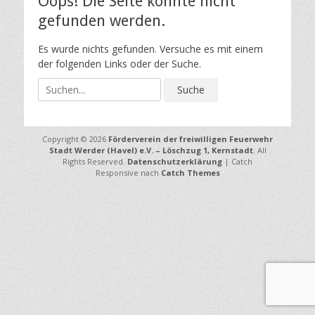
Oops! Die Seite konnte nicht
gefunden werden.
Es wurde nichts gefunden. Versuche es mit einem
der folgenden Links oder der Suche.
S
u
c
h
Copyright © 2026
Förderverein der freiwilligen Feuerwehr
e
Stadt Werder (Havel) e.V. – Löschzug 1, Kernstadt
. All
n
Rights Reserved.
Datenschutzerklärung
| Catch
a
Responsive nach
Catch Themes
c
h
: